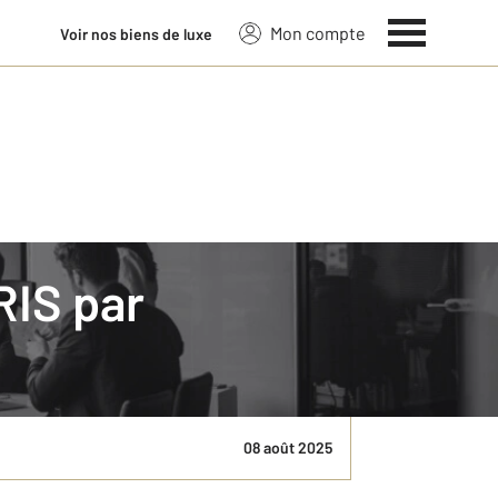
Mon compte
Voir nos biens de luxe
RIS par
estigieuses et historiques où CENTURY 21 Agence
e bien. Explications.
08 août 2025