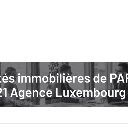
ités immobilières de PA
 latin avec CENTURY 21 Agence Luxembourg
1 Agence Luxembourg
ardin du Luxembourg, le Val-de-Grâce et la Sorbonne, autant d’adresses pr
, saura vous accompagner grâce son expérience dans l’estimation de votr