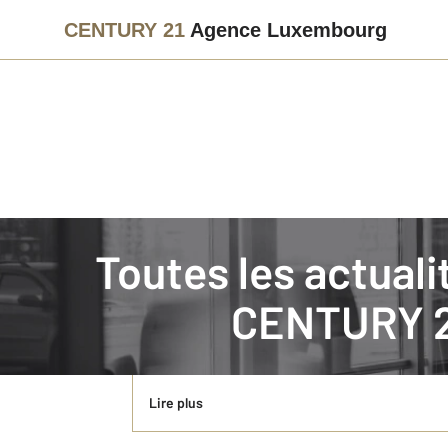
CENTURY 21
Agence Luxembourg
Immobilier
Actualités immobilières à PARIS
Toutes les actual
Estimer un appartement dans le Quartier
CENTURY 2
Paris 5ème, le Quartier Latin, le Panthéon, le J
Luxembourg, installée 109 boulevard Saint-Michel
Lire plus